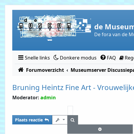
Doorgaan naar inhoud
de Museum
De fora van de M
Snelle links
Donkere modus
FAQ
Reg
Forumoverzicht
Museumserver Discussiepa
Bruning Heintz Fine Art - Vrouwelij
Moderator:
admin
Zoek
Plaats reactie
Uitgebreid zoe