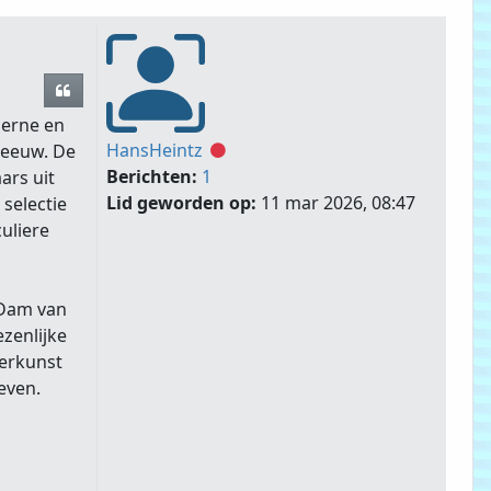
Citeer
derne en
HansHeintz
 eeuw. De
Offline
Berichten:
1
ars uit
Lid geworden op:
11 mar 2026, 08:47
selectie
uliere
n Dam van
ezenlijke
derkunst
even.