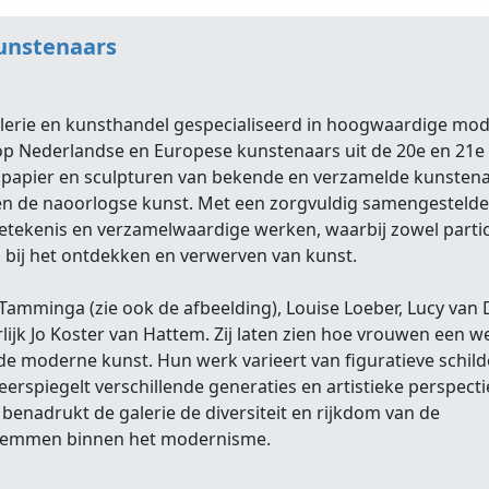
kunstenaars
alerie en kunsthandel gespecialiseerd in hoogwaardige mo
p Nederlandse en Europese kunstenaars uit de 20e en 21e
p papier en sculpturen van bekende en verzamelde kunstena
n de naoorlogse kunst. Met een zorgvuldig samengestelde 
e betekenis en verzamelwaardige werken, waarbij zowel partic
 bij het ontdekken en verwerven van kunst.
ly Tamminga (zie ook de afbeelding), Louise Loeber, Lucy va
lijk Jo Koster van Hattem. Zij laten zien hoe vrouwen een w
de moderne kunst. Hun werk varieert van figuratieve schil
erspiegelt verschillende generaties en artistieke perspecti
benadrukt de galerie de diversiteit en rijkdom van de
 stemmen binnen het modernisme.