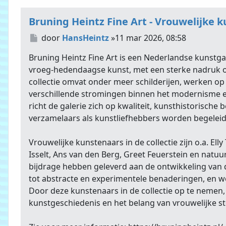
Bruning Heintz Fine Art - Vrouwelijke 
Bericht
door
HansHeintz
»
11 mar 2026, 08:58
Bruning Heintz Fine Art is een Nederlandse kunstg
vroeg-hedendaagse kunst, met een sterke nadruk o
collectie omvat onder meer schilderijen, werken o
verschillende stromingen binnen het modernisme e
richt de galerie zich op kwaliteit, kunsthistorisch
verzamelaars als kunstliefhebbers worden begeleid
Vrouwelijke kunstenaars in de collectie zijn o.a. El
Isselt, Ans van den Berg, Greet Feuerstein en natuur
bijdrage hebben geleverd aan de ontwikkeling van 
tot abstracte en experimentele benaderingen, en we
Door deze kunstenaars in de collectie op te nemen, 
kunstgeschiedenis en het belang van vrouwelijke