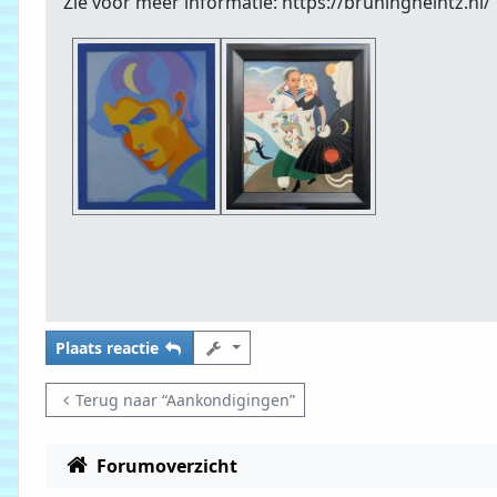
Zie voor meer informatie: https://bruningheintz.nl/
Plaats reactie
Terug naar “Aankondigingen”
Forumoverzicht