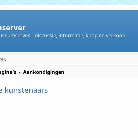
server
useumserver—discussie, informatie, koop en verkoop
els
gina's
Aankondigingen
ke kunstenaars
ken