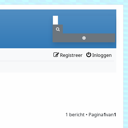
Zoek
Uitgebreid zoeken
Registreer
Inloggen
1 bericht • Pagina
1
van
1