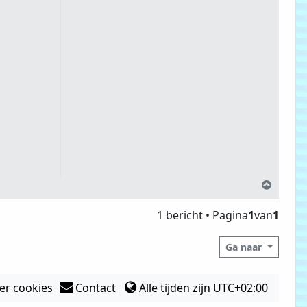
Omho
1 bericht • Pagina
1
van
1
Ga naar
er cookies
Contact
Alle tijden zijn
UTC+02:00