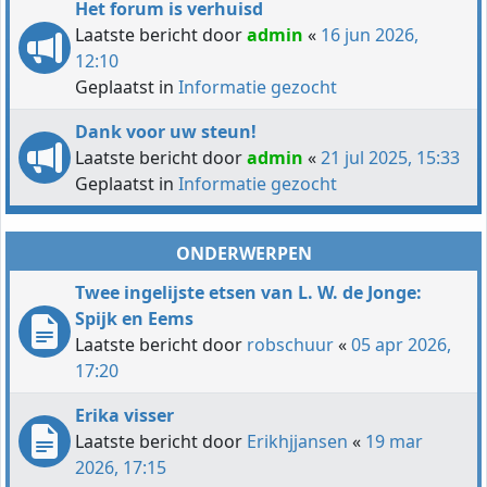
Het forum is verhuisd
Laatste bericht door
admin
«
16 jun 2026,
12:10
Geplaatst in
Informatie gezocht
Dank voor uw steun!
Laatste bericht door
admin
«
21 jul 2025, 15:33
Geplaatst in
Informatie gezocht
ONDERWERPEN
Twee ingelijste etsen van L. W. de Jonge:
Spijk en Eems
Laatste bericht door
robschuur
«
05 apr 2026,
17:20
Erika visser
Laatste bericht door
Erikhjjansen
«
19 mar
2026, 17:15