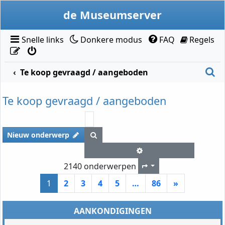
Doorgaan naar inhoud
de Museumserver
Snelle links
Donkere modus
FAQ
Regels
Z
Te koop gevraagd / aangeboden
Te koop gevraagd / aangeboden
Zoek
Nieuw onderwerp
Uitgebreid zoeken
2140 onderwerpen
Pagina
1
van
86
1
2
3
4
5
…
86
»
AANKONDIGINGEN