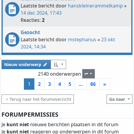
Laatste bericht door
hanskleinerammelkamp
«
14 dec 2024, 17:43
Reacties:
2
Gezocht
Laatste bericht door
mstephanus
«
23 okt
2024, 14:34
Nieuw onderwerp
2140 onderwerpen
Pagina
1
van
86
1
2
3
4
5
…
86
»
Terug naar het forumoverzicht
Ga naar
FORUMPERMISSIES
Je
kunt niet
nieuwe berichten plaatsen in dit forum
Je
kunt niet
reageren op onderwerpen in dit forum