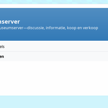
server
useumserver—discussie, informatie, koop en verkoop
els
en