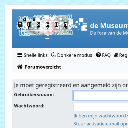
Doorgaan naar inhoud
de Museum
De fora van de M
Snelle links
Donkere modus
FAQ
Reg
Forumoverzicht
Je moet geregistreerd en aangemeld zijn om
Gebruikersnaam:
Wachtwoord:
Ik ben mijn wachtwoord 
Stuur activatie-e-mail o