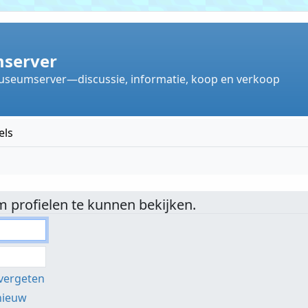
server
useumserver—discussie, informatie, koop en verkoop
els
 profielen te kunnen bekijken.
vergeten
pnieuw